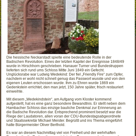
Die hessische Neckarstadt spielte eine bedeutende Rolle in der
Badischen Revolution. Eines der letzten Kapitel der Ereignisse 1848/49
wurde in Hirschhorn geschrieben. Hanauer Turner und Bundestruppen
lieferten sich rund ums Schloss Mitte Juni 1849 ein Gefecht.
Unglücksrabe war Ludwig Wedekind: Der fiel „Friendly Fire“ zum Opfer,
nachdem er wohl nicht schnell genug das Passwort wusste und von den
eigenen Leuten erschossen wurde. Ihm zu Ehren wurde 1869 ein
Gedenkstein errichtet, den man jetzt, 150 Jahre später, frisch restauriert
einweihte.
Mit diesem „Wedekindstein“, am Aufgang vom Kloster kommend
aufgestellt, hat es eine ganz besondere Bewandtnis. Er stellt neben dem
Hambacher Schloss das einzige bauliche Denkmal zur Erinnerung an
die Badische Revolution dar. Entsprechend prominent besetzt war die
Riege der Laudatoren, allen voran der CDU-Bundestagsabgeordnete
und Staatssekretär Michael Meister. Begrüßt und ins Thema eingeführt
hatte Bürgermeister Oliver Berthold.
Es war an diesem Nachmittag viel von Freiheit und der wehrhaften