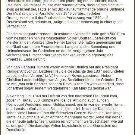
Demokratie die Rede, „die man sich jeden Tag neu erarbeiten muss“
(Meister). Heutzutage müsse man wieder lernen, dass beides nicht auf
ewig gesichert sei, sagte er mit Blick auf aufflammende braune Umtriebe.
Der MdB zeigte die Parallelen des 1949 verabschiedeten
Grundgesetzes mit der Paulskirchen-Verfassung von 1849 auf.
Deutschland sei, betonte er, „aufgrund seiner Verfassung in einer guten
Verfassung“.
Für die mit organisierenden Hirschhorner Altstadtfreunde gab’s 500 Euro
vom hessischen Ministerpräsidenten Volker Bouffier, überreicht von
Meister an den Vorsitzenden Reiner Lange. Sie hatten gemeinsam mit
der Stadt sowie dem Freundeskreis Langbein’sche Sammlung und
Heimatmuseum im Gedenken an den im vergangenen Jahr
verstorbenen Hirschhorner Stadthistoriker Ulrich Spiegelberg das
Projekt zu Ende geführt.
Von den Hanauer Turnern waren Archivar Dietrich Arlt und Präsident
Rüdiger Arlt vor Ort. Letzterer ließ die Geschichte des 1837 gegründeten
„altrechtlichen Vereins“ (a.V.) humorvoll Revue passieren. Neben
Christian Lautenschläger war August Schärttner einer der Gründer. Der,
so Arlt, „war kein Sportler, sondern Revoluzzer“. Es wird kolportiert, dass
Schärttner sogar seinem Weggefährten Karl Marx zu radikal war.
Als Anfang Juni 1849 der Hilferuf von den badischen Freunden kam,
zogen in Hanau 300 Kampfeswillige los. Arlt ging auch auf den
Pechvogel Wedekind, einen Goldschmied, ein. Er war der zweite Turner,
der damals außerhalb des Schlachtfeldes fiel. Nach der Kapitulation
flohen viele Hanauer über die Schweizer Grenze. Wer blieb, kam lange
Jahre ins Zuchthaus. Auch Arlt fand mahnende Worte: „Viele von denen,
die er heute aufwachsen, wissen es nicht mehr wertzuschätzen, wie gut
es uns geht.“ Die damalige Aktion bezeichnete er als Grundstein der
Demokratie.