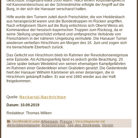
Geschütze, insgesamt etwa 2000 Mann. Nach einem Vorpostengefecht
mit Kanonenbeschuss an der Schneidmühle erfolgte der Angriff auf die
Burg, in der sich die Hanauer verschanzt hatten.
Hilfe wurde den Turnern zuteil durch Freischärler, die von Heddesbach
aus herangerückt waren und die Bundestruppen im Rücken angriffen.
Nach erfolglosem Sturm auf die Burg entschloss sich Oberst Weiss als
Kommandeur der hessisch-bayerischen Truppen zum Rückzug, da er
seine Stellung ungeschützt vorfand und umfangreiche Verbände von
Freischärlern in der näheren Umgebung vermutete. Die Hanauer Turner
wiederum verließen Hirschhorn am Morgen des 16. Juni und zogen sich
ins benachbarte Eberbach zurück.
Das Gefecht von Hirschhorn blieb im Rahmen der Revolutionsereignisse
eine Episode. Als Achtungserfolg fand es jedoch große Beachtung. 20
Jahre später bekam Wedekind von seinen ehemaligen Kampfgefährten
im Rahmen einer Gedenkfeier einen Grabstein gesetzt. Die Gedenkrede
hielt der Hanauer Wilhelm Kämmerer als einer derjenigen, die in
Hirschhorn gekämpft hatten. Er war erst 1860 wieder aus der Haft
freigekommen.
Quelle:
Neckartal-Nachrichten
Datum: 10.09.2019
Redakteur: Thomas Wilken
Veröffentlicht unter
Allgemein
,
Presse
|
Verschlagwortet mit
Aktivitätenplanung
,
Arbeitskreise
,
Tag des Denkmals
,
Verein