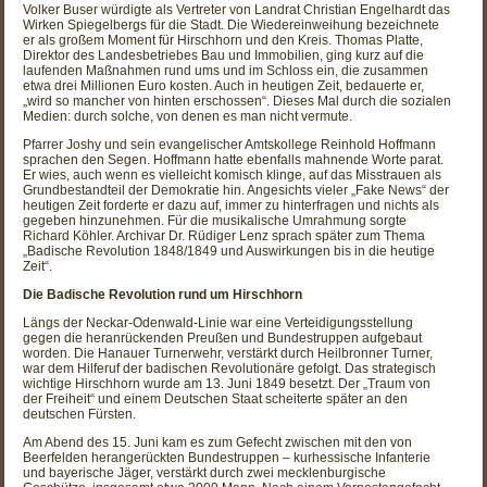
Volker Buser würdigte als Vertreter von Landrat Christian Engelhardt das
Wirken Spiegelbergs für die Stadt. Die Wiedereinweihung bezeichnete
er als großem Moment für Hirschhorn und den Kreis. Thomas Platte,
Direktor des Landesbetriebes Bau und Immobilien, ging kurz auf die
laufenden Maßnahmen rund ums und im Schloss ein, die zusammen
etwa drei Millionen Euro kosten. Auch in heutigen Zeit, bedauerte er,
„wird so mancher von hinten erschossen“. Dieses Mal durch die sozialen
Medien: durch solche, von denen es man nicht vermute.
Pfarrer Joshy und sein evangelischer Amtskollege Reinhold Hoffmann
sprachen den Segen. Hoffmann hatte ebenfalls mahnende Worte parat.
Er wies, auch wenn es vielleicht komisch klinge, auf das Misstrauen als
Grundbestandteil der Demokratie hin. Angesichts vieler „Fake News“ der
heutigen Zeit forderte er dazu auf, immer zu hinterfragen und nichts als
gegeben hinzunehmen. Für die musikalische Umrahmung sorgte
Richard Köhler. Archivar Dr. Rüdiger Lenz sprach später zum Thema
„Badische Revolution 1848/1849 und Auswirkungen bis in die heutige
Zeit“.
Die Badische Revolution rund um Hirschhorn
Längs der Neckar-Odenwald-Linie war eine Verteidigungsstellung
gegen die heranrückenden Preußen und Bundestruppen aufgebaut
worden. Die Hanauer Turnerwehr, verstärkt durch Heilbronner Turner,
war dem Hilferuf der badischen Revolutionäre gefolgt. Das strategisch
wichtige Hirschhorn wurde am 13. Juni 1849 besetzt. Der „Traum von
der Freiheit“ und einem Deutschen Staat scheiterte später an den
deutschen Fürsten.
Am Abend des 15. Juni kam es zum Gefecht zwischen mit den von
Beerfelden herangerückten Bundestruppen – kurhessische Infanterie
und bayerische Jäger, verstärkt durch zwei mecklenburgische