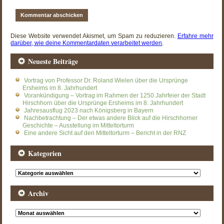
Diese Website verwendet Akismet, um Spam zu reduzieren.
Erfahre mehr
darüber, wie deine Kommentardaten verarbeitet werden
.
Neueste Beiträge
Vortrag von Professor Dr. Roland Wielen über die Ursprünge
Ersheims im 8. Jahrhundert
Vorankündigung – Vortrag im Rahmen der 1250 Jahrfeier der Stadt
Hirschhorn über die Ursprünge Ersheims im 8. Jahrhundert
Jahresausflug 2023 nach Königsberg in Bayern
Nachbetrachtung – Der etwas andere Blick auf die Hirschhorner
Geschichte – Ausstellung im Mitteltorturm
Eine andere Sicht auf den Mitteltorturm – Bericht in der RNZ
Kategorien
Kategorien
Archiv
Archiv