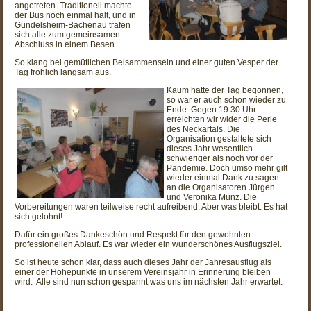
angetreten. Traditionell machte
der Bus noch einmal halt, und in
Gundelsheim-Bachenau trafen
sich alle zum gemeinsamen
Abschluss in einem Besen.
So klang bei gemütlichen Beisammensein und einer guten Vesper der
Tag fröhlich langsam aus.
Kaum hatte der Tag begonnen,
so war er auch schon wieder zu
Ende. Gegen 19.30 Uhr
erreichten wir wider die Perle
des Neckartals. Die
Organisation gestaltete sich
dieses Jahr wesentlich
schwieriger als noch vor der
Pandemie. Doch umso mehr gilt
wieder einmal Dank zu sagen
an die Organisatoren Jürgen
und Veronika Münz. Die
Vorbereitungen waren teilweise recht aufreibend. Aber was bleibt: Es hat
sich gelohnt!
Dafür ein großes Dankeschön und Respekt für den gewohnten
professionellen Ablauf. Es war wieder ein wunderschönes Ausflugsziel.
So ist heute schon klar, dass auch dieses Jahr der Jahresausflug als
einer der Höhepunkte in unserem Vereinsjahr in Erinnerung bleiben
wird. Alle sind nun schon gespannt was uns im nächsten Jahr erwartet.