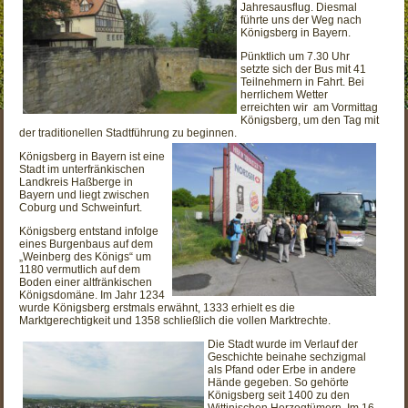
Jahresausflug. Diesmal
führte uns der Weg nach
Königsberg in Bayern.
Pünktlich um 7.30 Uhr
setzte sich der Bus mit 41
Teilnehmern in Fahrt. Bei
herrlichem Wetter
erreichten wir am Vormittag
Königsberg, um den Tag mit
der traditionellen Stadtführung zu
beginnen.
Königsberg in Bayern ist eine
Stadt im unterfränkischen
Landkreis Haßberge in
Bayern und liegt zwischen
Coburg und Schweinfurt.
Königsberg entstand infolge
eines Burgenbaus auf dem
„Weinberg des Königs“ um
1180 vermutlich auf dem
Boden einer altfränkischen
Königsdomäne. Im Jahr 1234
wurde Königsberg erstmals erwähnt, 1333 erhielt es die
Marktgerechtigkeit und 1358 schließlich die vollen Marktrechte.
Die Stadt wurde im Verlauf der
Geschichte beinahe sechzigmal
als Pfand oder Erbe in andere
Hände gegeben. So gehörte
Königsberg seit 1400 zu den
Wittinischen Herzogtümern. Im 16.