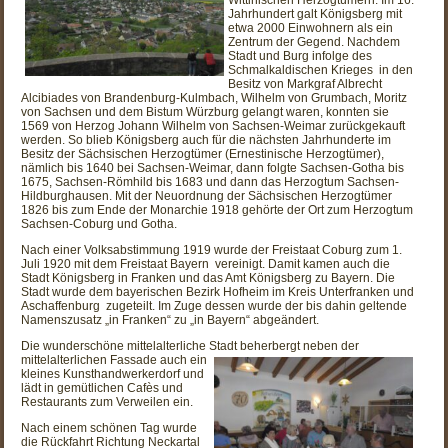
Jahrhundert galt Königsberg mit
etwa 2000 Einwohnern als ein
Zentrum der Gegend. Nachdem
Stadt und Burg infolge des
Schmalkaldischen Krieges in den
Besitz von Markgraf Albrecht
Alcibiades von Brandenburg-Kulmbach, Wilhelm von Grumbach, Moritz
von Sachsen und dem Bistum Würzburg gelangt waren, konnten sie
1569 von Herzog Johann Wilhelm von Sachsen-Weimar zurückgekauft
werden. So blieb Königsberg auch für die nächsten Jahrhunderte im
Besitz der Sächsischen Herzogtümer (Ernestinische Herzogtümer),
nämlich bis 1640 bei Sachsen-Weimar, dann folgte Sachsen-Gotha bis
1675, Sachsen-Römhild bis 1683 und dann das Herzogtum Sachsen-
Hildburghausen. Mit der Neuordnung der Sächsischen Herzogtümer
1826 bis zum Ende der Monarchie 1918 gehörte der Ort zum Herzogtum
Sachsen-Coburg und Gotha.
Nach einer Volksabstimmung 1919 wurde der Freistaat Coburg zum 1.
Juli 1920 mit dem Freistaat Bayern vereinigt. Damit kamen auch die
Stadt Königsberg in Franken und das Amt Königsberg zu Bayern. Die
Stadt wurde dem bayerischen Bezirk Hofheim im Kreis Unterfranken und
Aschaffenburg zugeteilt. Im Zuge dessen wurde der bis dahin geltende
Namenszusatz „in Franken“ zu „in Bayern“ abgeändert.
Die wunderschöne mittelalterliche Stadt beherbergt neben der
mittelalterlichen Fassade
auch ein
kleines Kunsthandwerkerdorf und
lädt in gemütlichen Cafès und
Restaurants zum Verweilen ein.
Nach einem schönen Tag wurde
die Rückfahrt Richtung Neckartal