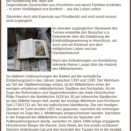
der Ausstellung war, dass alle
Gegenstände Geschichten aus Hirschhorn und deren Familien erzählten
– in einer Vielfältigkeit und Buntheit – wie das Leben selbst.
Stammten doch alle Exponate aus Privatbesitz und sind sonst museal
nicht zugänglich.
Im obersten zugänglichen Stockwerk des
Turmes erwartete den Besucher u.a.
Dokumente über die Entstehung der
Elektrizitätsgewinnung in Hirschhorn, als
auch und ein Eindruck von dem
militärischen Leben und der
Handwerkskunst.
Nach den Erläuterungen zur Ausstellung,
referierte Reiner Lange über die Historie
des Mitteltorturmes.
So datieren Untersuchungen der Balken auf die vermutliche
Entstehungszeit in den Jahren zwischen 1393 und 1395. Der Wehrturm
als Teil der Stadtwehranlage erbaut, ist der Mitteltorturm eines der
wenigen erhaltenen mittelalterlichen Stadttore des Neckartals. Als im
Zuge der Reformation und Gegenreformation der letzte Hirschhorner
Ritter Friedrich die Marktkirche 1628 bis 30 als lutherische Stadtkirche
an das Mitteltor bauen ließ, wurde der einstige Wehrturm zum Kirchturm.
Seit 1730/1731 als Teil der katholischen Marktkirche. Die vier heutigen
Glocken im Turm wurden 1952 neu gegossen, nachdem die vorherigen
Glocken im Zuge des 2. Weltkrieges eingeschmolzen wurden. Nachdem
in der Folgezeit der Mitteltorturm zunächst als Speicher und
Aufbewahrungsraum diente, sanierten im Jahre 1998 einige engagierte
Hirschhorner Bürger die Räume. Eine Arbeit, die ihre positiv sichtbaren
Zeichen hinterlassen hat und den Innenteil des Turmes bis in die heutige