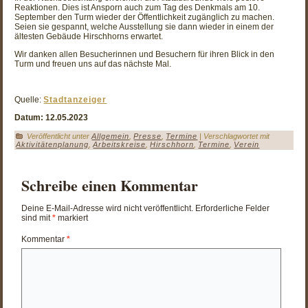
Reaktionen. Dies ist Ansporn auch zum Tag des Denkmals am 10.
September den Turm wieder der Öffentlichkeit zugänglich zu machen.
Seien sie gespannt, welche Ausstellung sie dann wieder in einem der
ältesten Gebäude Hirschhorns erwartet.
Wir danken allen Besucherinnen und Besuchern für ihren Blick in den
Turm und freuen uns auf das nächste Mal.
Quelle:
Stadtanzeiger
Datum: 12.05.2023
Veröffentlicht unter
Allgemein
,
Presse
,
Termine
|
Verschlagwortet mit
Aktivitätenplanung
,
Arbeitskreise
,
Hirschhorn
,
Termine
,
Verein
Schreibe einen Kommentar
Deine E-Mail-Adresse wird nicht veröffentlicht.
Erforderliche Felder
sind mit
*
markiert
Kommentar
*