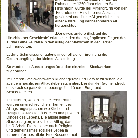
Rahmen der 1250-Jahrfeier der Stadt
Hirschhorn wurde der Mitteltorturm von den
‚Freunden der Hirschhorner Altstadt‘
gesäubert und für die Allgemeinheit mit
einer Ausstellung der besonderen Art
hergerichtet.
‚Der etwas andere Blick auf die
Hirschhorner Geschichte‘ erlaubte in den drei zugänglichen Etagen des
Turmes eine Zeitreise in den Alltag der Menschen in den letzten
Jahrhunderten.
Ludwig Schmeisser erläuterte in der offiziellen Eröffnung die
Gedankengänge der kleinen Ausstellung.
So wurden die Ausstellungsstücke den einzelnen Stockwerken
zugeordnet.
Im unteren Stockwerk waren Küchengeräte und Gefäße zu sehen, die
aus dem häuslichen Alltagsleben stammten. Der dunkle Raumeindruck
entsprach so ganz dem Lebensgefühl früherer Burg- und
Schlossküchen.
Im mittleren, wesentlich helleren Raum,
wurden unterschiedlichen Themen des
Alltags angesprochen wie Kirche und
Religion sowie die häuslichen und privaten
Dinges des Lebens. Die ausgestellten
Stücke zeigten, wie sich der Alltag, das
heißt Arbeit, Freizeit aber auch Religion
und gemeinsames soziales Leben in
früherer Zeit gestaltete. Eine Besonderheit