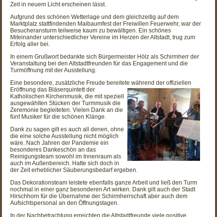
Zeit in neuem Licht erscheinen lässt.
Aufgrund des schönen Wetterlage und dem gleichzeitig auf dem
Marktplatz stattfindenden Maibaumfest der Freiwillen Feuerwehr, war der
Besucheransturm teilweise kaum zu bewältigen. Ein schönes
Miteinander unterschiedlicher Vereine im Herzen der Altstadt, trug zum
Erfolg aller bei.
In einem Grußwort bedankte sich Bürgermeister Hölz als Schirmherr der
Veranstaltung bei den Altstadtfreunden für das Engagement und die
Turmöffnung mit der Ausstellung.
Eine besondere, zusätzliche Freude bereitete während der offiziellen
Eröffnung das
Bläserquintett der
Katholischen Kirchenmusik, die mit speziell
ausgewählten Stücken der Turmmusik die
Zeremonie begleiteten. Vielen Dank an die
fünf Musiker für die schönen Klänge.
Dank zu sagen gilt es auch all denen, ohne
die eine solche Ausstellung nicht möglich
wäre. Nach Jahren der Pandemie ein
besonderes Dankeschön an das
Reinigungsteam sowohl im Innenraum als
auch im Außenbereich. Hatte sich doch in
der Zeit erheblicher Säuberungsbedarf ergeben.
Das Dekorationsteam leistete ebenfalls ganze Arbeit und ließ den Turm
nochmal in einer ganz besonderen Art wirken. Dank gilt auch der Stadt
Hirschhorn für die Übernahme der Schirmherrschaft aber auch dem
Aufsichtspersonal an den Öffnungstagen.
In der Nachbetrachtung erreichten die Altstadtfreunde viele positive