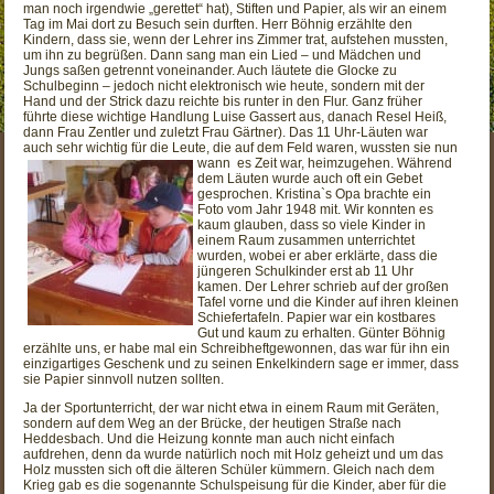
man noch irgendwie „gerettet“ hat), Stiften und Papier, als wir an einem
Tag im Mai dort zu Besuch sein durften. Herr Böhnig erzählte den
Kindern, dass sie, wenn der Lehrer ins Zimmer trat, aufstehen mussten,
um ihn zu begrüßen. Dann sang man ein Lied – und Mädchen und
Jungs saßen getrennt voneinander. Auch läutete die Glocke zu
Schulbeginn – jedoch nicht elektronisch wie heute, sondern mit der
Hand und der Strick dazu reichte bis runter in den Flur. Ganz früher
führte diese wichtige Handlung Luise Gassert aus, danach Resel Heiß,
dann Frau Zentler und zuletzt Frau Gärtner). Das 11 Uhr-Läuten war
auch sehr wichtig für die Leute, die auf dem Feld waren, wussten sie nun
wann
es Zeit war, heimzugehen. Während
dem Läuten wurde auch oft ein Gebet
gesprochen. Kristina`s Opa brachte ein
Foto vom Jahr 1948 mit. Wir konnten es
kaum glauben, dass so viele Kinder in
einem Raum zusammen unterrichtet
wurden, wobei er aber erklärte, dass die
jüngeren Schulkinder erst ab 11 Uhr
kamen. Der Lehrer schrieb auf der großen
Tafel vorne und die Kinder auf ihren kleinen
Schiefertafeln. Papier war ein kostbares
Gut und kaum zu erhalten. Günter Böhnig
erzählte uns, er habe mal ein Schreibheftgewonnen, das war für ihn ein
einzigartiges Geschenk und zu seinen Enkelkindern sage er immer, dass
sie Papier sinnvoll nutzen sollten.
Ja der Sportunterricht, der war nicht etwa in einem Raum mit Geräten,
sondern auf dem Weg an der Brücke, der heutigen Straße nach
Heddesbach. Und die Heizung konnte man auch nicht einfach
aufdrehen, denn da wurde natürlich noch mit Holz geheizt und um das
Holz mussten sich oft die älteren Schüler kümmern. Gleich nach dem
Krieg gab es die sogenannte Schulspeisung für die Kinder, aber für die