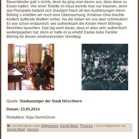
Bauerskinder gab`s nichts, denn da ging man davon aus, dass diese zu
Essen hatten. Von einer Toilette im Haus konnte man nur träumen, denn
das Plumpsklo befand sich draußen! Nach all den Ausführungen Herrn
Böhnig`s erlebten wir noch eine Überraschung: Kristinas Oma brachte
köstlich duftende Waffeln vorbei. Na die ließen wir uns aber schmecken!
Es war schon erstaunlich, wie aufmerksam die Kinder Herrn Böhnigs
Berichten lauschten. Das lag wohl daran, dass er alles sehr authentisch
weitergegeben hat, denn er hatte es ja erlebt! Danke liebe Familie
Böhnig für diesen eindrucksvollen Vormittag.
Quelle:
Stadtanzeiger der Stadt Hirschhorn
Datum: 23.05.2014
Redakteur: Kiga GerneGross
Veröffentlicht unter
Allgemein
,
Denk!Mal!
,
Presse
|
Verschlagwortet mit
Denk!Mal!
,
Verein