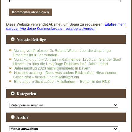
Diese Website verwendet Akismet, um Spam zu reduzieren.
Erfahre mehr
darüber, wie deine Kommentardaten verarbeitet werden
.
Neueste Beiträge
Vortrag von Professor Dr. Roland Wielen über die Ursprünge
Ersheims im 8. Jahrhundert
Vorankündigung – Vortrag im Rahmen der 1250 Jahrfeier der Stadt
Hirschhorn über die Ursprünge Ersheims im 8. Jahrhundert
Jahresausflug 2023 nach Königsberg in Bayern
Nachbetrachtung – Der etwas andere Blick auf die Hirschhorner
Geschichte – Ausstellung im Mitteltorturm
Eine andere Sicht auf den Mitteltorturm – Bericht in der RNZ
Kategorien
Kategorien
Archiv
Archiv