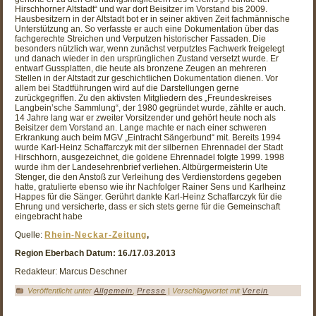
Hirschhorner Altstadt“ und war dort Beisitzer im Vorstand bis 2009.
Hausbesitzern in der Altstadt bot er in seiner aktiven Zeit fachmännische
Unterstützung an. So verfasste er auch eine Dokumentation über das
fachgerechte Streichen und Verputzen historischer Fassaden. Die
besonders nützlich war, wenn zunächst verputztes Fachwerk freigelegt
und danach wieder in den ursprünglichen Zustand versetzt wurde. Er
entwarf Gussplatten, die heute als bronzene Zeugen an mehreren
Stellen in der Altstadt zur geschichtlichen Dokumentation dienen. Vor
allem bei Stadtführungen wird auf die Darstellungen gerne
zurückgegriffen. Zu den aktivsten Mitgliedern des „Freundeskreises
Langbein’sche Sammlung“, der 1980 gegründet wurde, zählte er auch.
14 Jahre lang war er zweiter Vorsitzender und gehört heute noch als
Beisitzer dem Vorstand an. Lange machte er nach einer schweren
Erkrankung auch beim MGV „Eintracht Sängerbund“ mit. Bereits 1994
wurde Karl-Heinz Schaffarczyk mit der silbernen Ehrennadel der Stadt
Hirschhorn, ausgezeichnet, die goldene Ehrennadel folgte 1999. 1998
wurde ihm der Landesehrenbrief verliehen. Altbürgermeisterin Ute
Stenger, die den Anstoß zur Verleihung des Verdienstordens gegeben
hatte, gratulierte ebenso wie ihr Nachfolger Rainer Sens und Karlheinz
Happes für die Sänger. Gerührt dankte Karl-Heinz Schaffarczyk für die
Ehrung und versicherte, dass er sich stets gerne für die Gemeinschaft
eingebracht habe
Quelle:
Rhein-Neckar-Zeitung
,
Region Eberbach
Datum: 16./17.03.2013
Redakteur: Marcus Deschner
Veröffentlicht unter
Allgemein
,
Presse
|
Verschlagwortet mit
Verein