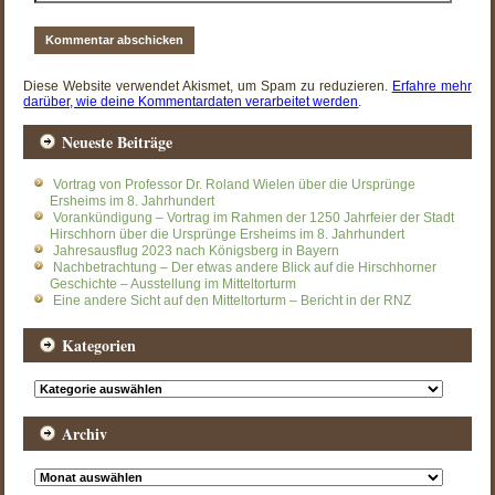
Diese Website verwendet Akismet, um Spam zu reduzieren.
Erfahre mehr
darüber, wie deine Kommentardaten verarbeitet werden
.
Neueste Beiträge
Vortrag von Professor Dr. Roland Wielen über die Ursprünge
Ersheims im 8. Jahrhundert
Vorankündigung – Vortrag im Rahmen der 1250 Jahrfeier der Stadt
Hirschhorn über die Ursprünge Ersheims im 8. Jahrhundert
Jahresausflug 2023 nach Königsberg in Bayern
Nachbetrachtung – Der etwas andere Blick auf die Hirschhorner
Geschichte – Ausstellung im Mitteltorturm
Eine andere Sicht auf den Mitteltorturm – Bericht in der RNZ
Kategorien
Kategorien
Archiv
Archiv