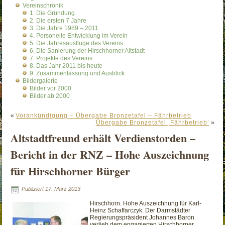
Vereinschronik
1. Die Gründung
2. Die ersten 7 Jahre
3. Die Jahre 1989 – 2011
4. Personelle Entwicklung im Verein
5. Die Jahresausflüge des Vereins
6. Die Sanierung der Hirschhorner Altstadt
7. Projekte des Vereins
8. Das Jahr 2011 bis heute
9. Zusammenfassung und Ausblick
Bildergalerie
Bilder vor 2000
Bilder ab 2000
«
Vorankündigung – Übergabe Bronzetafel – Fährbetrieb
Übergabe Bronzetafel ‚Fährbetrieb‘
»
Altstadtfreund erhält Verdienstorden –
Bericht in der RNZ – Hohe Auszeichnung
für Hirschhorner Bürger
Publiziert
17. März 2013
Hirschhorn. Hohe Auszeichnung für Karl-
Heinz Schaffarczyk. Der Darmstädter
Regierungspräsident Johannes Baron
verlieh dem engagierten Hirschhorner