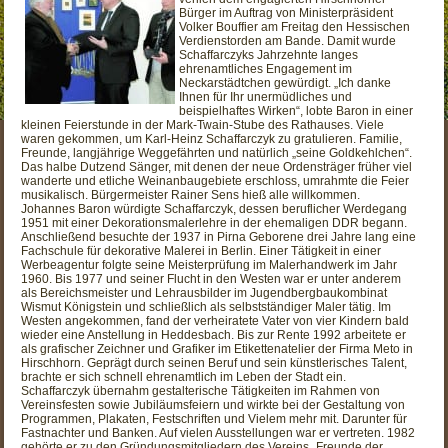
Bürger im Auftrag von Ministerpräsident
Volker Bouffier am Freitag den Hessischen
Verdienstorden am Bande. Damit wurde
Schaffarczyks Jahrzehnte langes
ehrenamtliches Engagement im
Neckarstädtchen gewürdigt. „Ich danke
Ihnen für Ihr unermüdliches und
beispielhaftes Wirken“, lobte Baron in einer
kleinen Feierstunde in der Mark-Twain-Stube des Rathauses. Viele
waren gekommen, um Karl-Heinz Schaffarczyk zu gratulieren. Familie,
Freunde, langjährige Weggefährten und natürlich „seine Goldkehlchen“.
Das halbe Dutzend Sänger, mit denen der neue Ordensträger früher viel
wanderte und etliche Weinanbaugebiete erschloss, umrahmte die Feier
musikalisch. Bürgermeister Rainer Sens hieß alle willkommen.
Johannes Baron würdigte Schaffarczyk, dessen beruflicher Werdegang
1951 mit einer Dekorationsmalerlehre in der ehemaligen DDR begann.
Anschließend besuchte der 1937 in Pirna Geborene drei Jahre lang eine
Fachschule für dekorative Malerei in Berlin. Einer Tätigkeit in einer
Werbeagentur folgte seine Meisterprüfung im Malerhandwerk im Jahr
1960. Bis 1977 und seiner Flucht in den Westen war er unter anderem
als Bereichsmeister und Lehrausbilder im Jugendbergbaukombinat
Wismut Königstein und schließlich als selbstständiger Maler tätig. Im
Westen angekommen, fand der verheiratete Vater von vier Kindern bald
wieder eine Anstellung in Heddesbach. Bis zur Rente 1992 arbeitete er
als grafischer Zeichner und Grafiker im Etikettenatelier der Firma Meto in
Hirschhorn. Geprägt durch seinen Beruf und sein künstlerisches Talent,
brachte er sich schnell ehrenamtlich im Leben der Stadt ein.
Schaffarczyk übernahm gestalterische Tätigkeiten im Rahmen von
Vereinsfesten sowie Jubiläumsfeiern und wirkte bei der Gestaltung von
Programmen, Plakaten, Festschriften und Vielem mehr mit. Darunter für
Fastnachter und Banken. Auf vielen Ausstellungen war er vertreten. 1982
gehörte er zu den Gründungsmitgliedern des Vereins „Freunde der