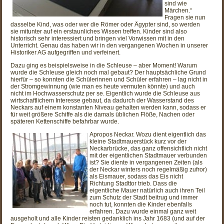
sind wie
Märchen.“
Fragen sie nun
dasselbe Kind, was oder wer die Römer oder Ägypter sind, so werden
sie mitunter auf ein erstaunliches Wissen treffen. Kinder sind also
historisch sehr interessiert und bringen viel Vorwissen mit in den
Unterricht. Genau das haben wir in den vergangenen Wochen in unserer
Historiker AG aufgegriffen und verfeinert.
Dazu ging es beispielsweise in die Schleuse – aber Moment! Warum
wurde die Schleuse gleich noch mal gebaut? Der hauptsächliche Grund
hierfür – so konnten die Schülerinnen und Schüler erfahren – lag nicht in
der Stromgewinnung (wie man es heute vermuten könnte) und auch
nicht im Hochwasserschutz per se. Eigentlich wurde die Schleuse aus
wirtschaftlichem Interesse gebaut, da dadurch der Wasserstand des
Neckars auf einem konstanten Niveau gehalten werden kann, sodass er
für weit größere Schiffe als die damals üblichen Flöße, Nachen oder
späteren Kettenschiffe befahrbar wurde.
Apropos Neckar. Wozu dient eigentlich das
kleine Stadtmauerstück kurz vor der
Neckarbrücke, das ganz offensichtlich nicht
mit der eigentlichen Stadtmauer verbunden
ist? Sie diente in vergangenen Zeiten (als
der Neckar winters noch regelmäßig zufror)
als Eismauer, sodass das Eis nicht
Richtung Stadttor trieb. Dass die
eigentliche Mauer natürlich auch ihren Teil
zum Schutz der Stadt beitrug und immer
noch tut, konnten die Kinder ebenfalls
erfahren. Dazu wurde einmal ganz weit
ausgeholt und alle Kinder reisten gedanklich ins Jahr 1683 (und auf der