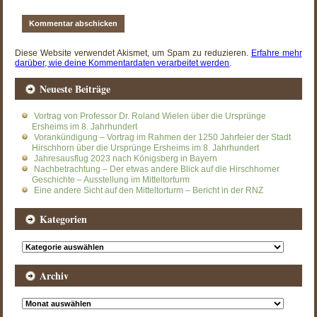
Diese Website verwendet Akismet, um Spam zu reduzieren.
Erfahre mehr
darüber, wie deine Kommentardaten verarbeitet werden
.
Neueste Beiträge
Vortrag von Professor Dr. Roland Wielen über die Ursprünge
Ersheims im 8. Jahrhundert
Vorankündigung – Vortrag im Rahmen der 1250 Jahrfeier der Stadt
Hirschhorn über die Ursprünge Ersheims im 8. Jahrhundert
Jahresausflug 2023 nach Königsberg in Bayern
Nachbetrachtung – Der etwas andere Blick auf die Hirschhorner
Geschichte – Ausstellung im Mitteltorturm
Eine andere Sicht auf den Mitteltorturm – Bericht in der RNZ
Kategorien
Kategorien
Archiv
Archiv