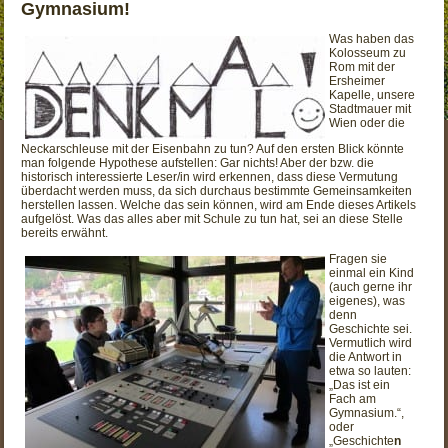
Gymnasium!
Was haben das
Kolosseum zu
Rom mit der
Ersheimer
Kapelle, unsere
Stadtmauer mit
Wien oder die
Neckarschleuse mit der Eisenbahn zu tun? Auf den ersten Blick könnte
man folgende Hypothese aufstellen: Gar nichts! Aber der bzw. die
historisch interessierte Leser/in wird erkennen, dass diese Vermutung
überdacht werden muss, da sich durchaus bestimmte Gemeinsamkeiten
herstellen lassen. Welche das sein können, wird am Ende dieses Artikels
aufgelöst. Was das alles aber mit Schule zu tun hat, sei an diese Stelle
bereits erwähnt.
Fragen sie
einmal ein Kind
(auch gerne ihr
eigenes), was
denn
Geschichte sei.
Vermutlich wird
die Antwort in
etwa so lauten:
„Das ist ein
Fach am
Gymnasium.“,
oder
„Geschichte
n