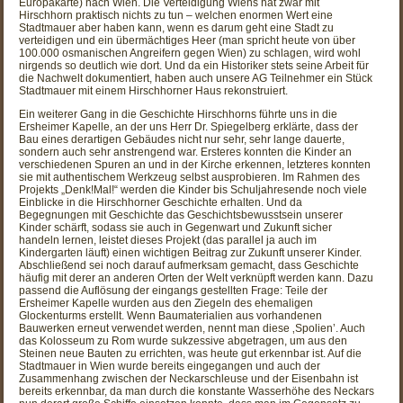
Europakarte) nach Wien. Die Verteidigung Wiens hat zwar mit
Hirschhorn praktisch nichts zu tun – welchen enormen Wert eine
Stadtmauer aber haben kann, wenn es darum geht eine Stadt zu
verteidigen und ein übermächtiges Heer (man spricht heute von über
100.000 osmanischen Angreifern gegen Wien) zu schlagen, wird wohl
nirgends so deutlich wie dort. Und da ein Historiker stets seine Arbeit für
die Nachwelt dokumentiert, haben auch unsere AG Teilnehmer ein Stück
Stadtmauer mit einem Hirschhorner Haus rekonstruiert.
Ein weiterer Gang in die Geschichte Hirschhorns führte uns in die
Ersheimer Kapelle, an der uns Herr Dr. Spiegelberg erklärte, dass der
Bau eines derartigen Gebäudes nicht nur sehr, sehr lange dauerte,
sondern auch sehr anstrengend war. Ersteres konnten die Kinder an
verschiedenen Spuren an und in der Kirche erkennen, letzteres konnten
sie mit authentischem Werkzeug selbst ausprobieren. Im Rahmen des
Projekts „Denk!Mal!“ werden die Kinder bis Schuljahresende noch viele
Einblicke in die Hirschhorner Geschichte erhalten. Und da
Begegnungen mit Geschichte das Geschichtsbewusstsein unserer
Kinder schärft, sodass sie auch in Gegenwart und Zukunft sicher
handeln lernen, leistet dieses Projekt (das parallel ja auch im
Kindergarten läuft) einen wichtigen Beitrag zur Zukunft unserer Kinder.
Abschließend sei noch darauf aufmerksam gemacht, dass Geschichte
häufig mit derer an anderen Orten der Welt verknüpft werden kann. Dazu
passend die Auflösung der eingangs gestellten Frage: Teile der
Ersheimer Kapelle wurden aus den Ziegeln des ehemaligen
Glockenturms erstellt. Wenn Baumaterialien aus vorhandenen
Bauwerken erneut verwendet werden, nennt man diese ‚Spolien’. Auch
das Kolosseum zu Rom wurde sukzessive abgetragen, um aus den
Steinen neue Bauten zu errichten, was heute gut erkennbar ist. Auf die
Stadtmauer in Wien wurde bereits eingegangen und auch der
Zusammenhang zwischen der Neckarschleuse und der Eisenbahn ist
bereits erkennbar, da man durch die konstante Wasserhöhe des Neckars