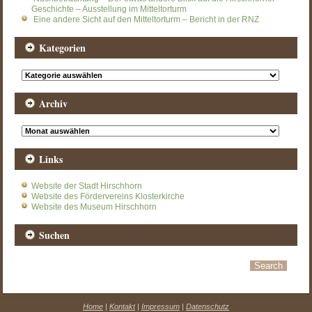
Geschichte – Ausstellung im Mitteltorturm
Eine andere Sicht auf den Mitteltorturm – Bericht in der RNZ
Kategorien
Kategorien
Archiv
Archiv
Links
Website der Stadt Hirschhorn
Website des Fördervereins Klosterkirche
Website des Museum Hirschhorn
Suchen
Home
|
Kontakt
|
Impressum
|
Datenschutz