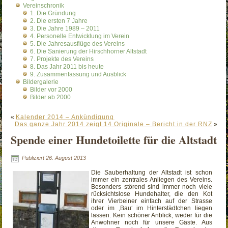
Vereinschronik
1. Die Gründung
2. Die ersten 7 Jahre
3. Die Jahre 1989 – 2011
4. Personelle Entwicklung im Verein
5. Die Jahresausflüge des Vereins
6. Die Sanierung der Hirschhorner Altstadt
7. Projekte des Vereins
8. Das Jahr 2011 bis heute
9. Zusammenfassung und Ausblick
Bildergalerie
Bilder vor 2000
Bilder ab 2000
«
Kalender 2014 – Ankündigung
Das ganze Jahr 2014 zeigt 14 Originale – Bericht in der RNZ
»
Spende einer Hundetoilette für die Altstadt
Publiziert
26. August 2013
Die Sauberhaltung der Altstadt ist schon
immer ein zentrales Anliegen des Vereins.
Besonders störend sind immer noch viele
rücksichtslose Hundehalter, die den Kot
ihrer Vierbeiner einfach auf der Strasse
oder im ‚Bau‘ im Hinterstädtchen liegen
lassen. Kein schöner Anblick, weder für die
Anwohner noch für unsere Gäste. Aus