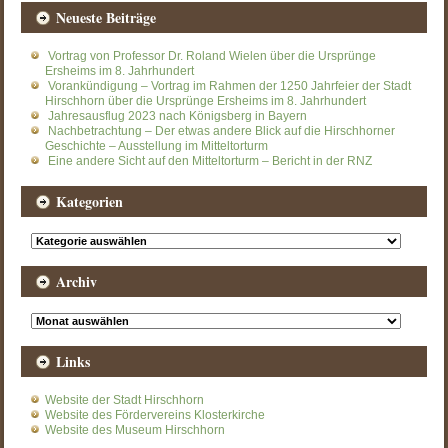
Neueste Beiträge
Vortrag von Professor Dr. Roland Wielen über die Ursprünge
Ersheims im 8. Jahrhundert
Vorankündigung – Vortrag im Rahmen der 1250 Jahrfeier der Stadt
Hirschhorn über die Ursprünge Ersheims im 8. Jahrhundert
Jahresausflug 2023 nach Königsberg in Bayern
Nachbetrachtung – Der etwas andere Blick auf die Hirschhorner
Geschichte – Ausstellung im Mitteltorturm
Eine andere Sicht auf den Mitteltorturm – Bericht in der RNZ
Kategorien
Kategorien
Archiv
Archiv
Links
Website der Stadt Hirschhorn
Website des Fördervereins Klosterkirche
Website des Museum Hirschhorn