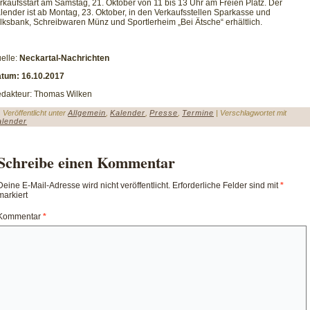
rkaufsstart am Samstag, 21. Oktober von 11 bis 13 Uhr am Freien Platz. Der
lender ist ab Montag, 23. Oktober, in den Verkaufsstellen Sparkasse und
lksbank, Schreibwaren Münz und Sportlerheim „Bei Ätsche“ erhältlich.
elle:
Neckartal-Nachrichten
tum: 16.10.2017
dakteur: Thomas Wilken
Veröffentlicht unter
Allgemein
,
Kalender
,
Presse
,
Termine
|
Verschlagwortet mit
alender
Schreibe einen Kommentar
Deine E-Mail-Adresse wird nicht veröffentlicht.
Erforderliche Felder sind mit
*
markiert
Kommentar
*