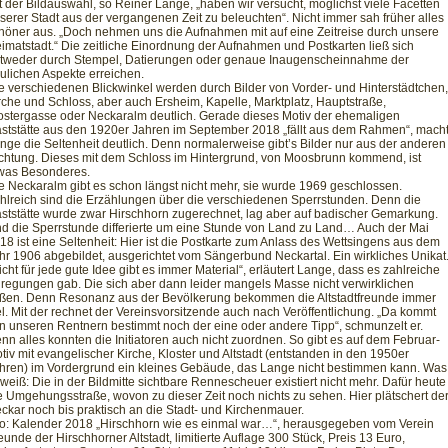
t der Bildauswahl, so Reiner Lange, „haben wir versucht, möglichst viele Facetten
serer Stadt aus der vergangenen Zeit zu beleuchten“. Nicht immer sah früher alles
höner aus. „Doch nehmen uns die Aufnahmen mit auf eine Zeitreise durch unsere
imatstadt.“ Die zeitliche Einordnung der Aufnahmen und Postkarten ließ sich
tweder durch Stempel, Datierungen oder genaue Inaugenscheinnahme der
ulichen Aspekte erreichen.
e verschiedenen Blickwinkel werden durch Bilder von Vorder- und Hinterstädtchen,
rche und Schloss, aber auch Ersheim, Kapelle, Marktplatz, Hauptstraße,
ostergasse oder Neckaralm deutlich. Gerade dieses Motiv der ehemaligen
ststätte aus den 1920er Jahren im September 2018 „fällt aus dem Rahmen“, mach
nge die Seltenheit deutlich. Denn normalerweise gibt’s Bilder nur aus der anderen
chtung. Dieses mit dem Schloss im Hintergrund, von Moosbrunn kommend, ist
was Besonderes.
e Neckaralm gibt es schon längst nicht mehr, sie wurde 1969 geschlossen.
hlreich sind die Erzählungen über die verschiedenen Sperrstunden. Denn die
ststätte wurde zwar Hirschhorn zugerechnet, lag aber auf badischer Gemarkung.
d die Sperrstunde differierte um eine Stunde von Land zu Land… Auch der Mai
18 ist eine Seltenheit: Hier ist die Postkarte zum Anlass des Wettsingens aus dem
hr 1906 abgebildet, ausgerichtet vom Sängerbund Neckartal. Ein wirkliches Unikat
icht für jede gute Idee gibt es immer Material“, erläutert Lange, dass es zahlreiche
regungen gab. Die sich aber dann leider mangels Masse nicht verwirklichen
eßen. Denn Resonanz aus der Bevölkerung bekommen die Altstadtfreunde immer
el. Mit der rechnet der Vereinsvorsitzende auch nach Veröffentlichung. „Da kommt
n unseren Rentnern bestimmt noch der eine oder andere Tipp“, schmunzelt er.
nn alles konnten die Initiatoren auch nicht zuordnen. So gibt es auf dem Februar-
tiv mit evangelischer Kirche, Kloster und Altstadt (entstanden in den 1950er
hren) im Vordergrund ein kleines Gebäude, das Lange nicht bestimmen kann. Was
 weiß: Die in der Bildmitte sichtbare Rennescheuer existiert nicht mehr. Dafür heute
e Umgehungsstraße, wovon zu dieser Zeit noch nichts zu sehen. Hier plätschert de
ckar noch bis praktisch an die Stadt- und Kirchenmauer.
fo: Kalender 2018 „Hirschhorn wie es einmal war…“, herausgegeben vom Verein
eunde der Hirschhorner Altstadt, limitierte Auflage 300 Stück, Preis 13 Euro,