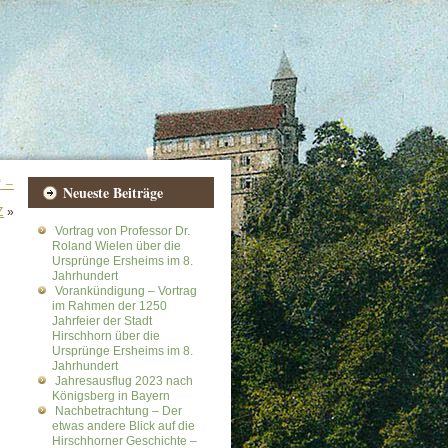
“ –
Neueste Beiträge
Z
»
Vortrag von Professor Dr.
Roland Wielen über die
Ursprünge Ersheims im 8.
Jahrhundert
Vorankündigung – Vortrag
im Rahmen der 1250
Jahrfeier der Stadt
Hirschhorn über die
Ursprünge Ersheims im 8.
Jahrhundert
Jahresausflug 2023 nach
Königsberg in Bayern
Nachbetrachtung – Der
etwas andere Blick auf die
Hirschhorner Geschichte –