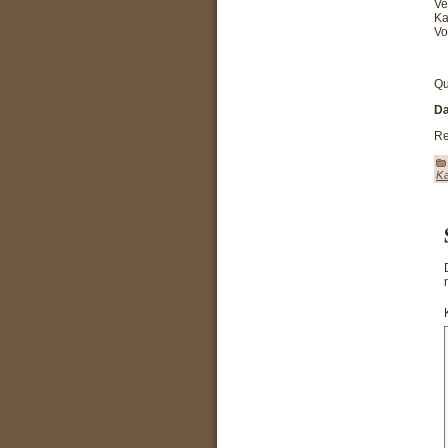
Ve
Ka
Vo
Qu
Da
Re
K