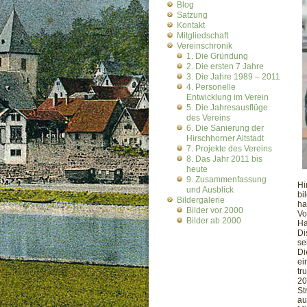
Blog
Satzung
Kontakt
Mitgliedschaft
Vereinschronik
1. Die Gründung
2. Die ersten 7 Jahre
3. Die Jahre 1989 – 2011
4. Personelle
Entwicklung im Verein
5. Die Jahresausflüge
des Vereins
6. Die Sanierung der
Hirschhorner Altstadt
7. Projekte des Vereins
8. Das Jahr 2011 bis
heute
9. Zusammenfassung
Hi
und Ausblick
bi
Bildergalerie
ha
Bilder vor 2000
Vo
Bilder ab 2000
Ha
Di
se
Di
ei
tr
20
St
au