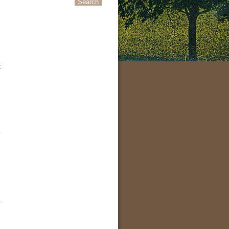
t
.
r