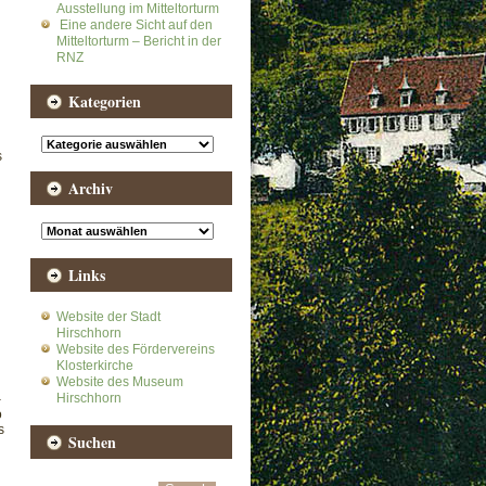
Ausstellung im Mitteltorturm
Eine andere Sicht auf den
Mitteltorturm – Bericht in der
RNZ
Kategorien
Kategorien
s
Archiv
Archiv
Links
Website der Stadt
Hirschhorn
Website des Fördervereins
Klosterkirche
Website des Museum
Hirschhorn
–
o
s
Suchen