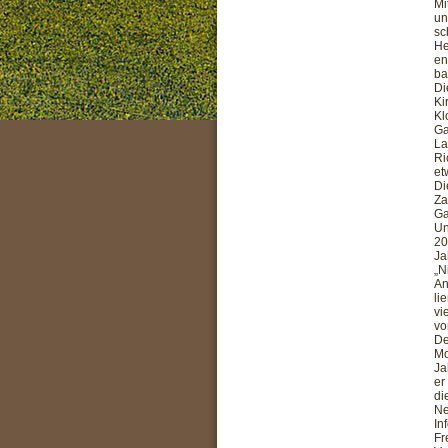
Mi
un
sc
He
en
ba
Di
Ki
Kl
Ga
La
Ri
et
Di
Za
Ga
Un
20
Ja
„N
An
li
vi
vo
De
Mo
Ja
er
di
Ne
In
Fr