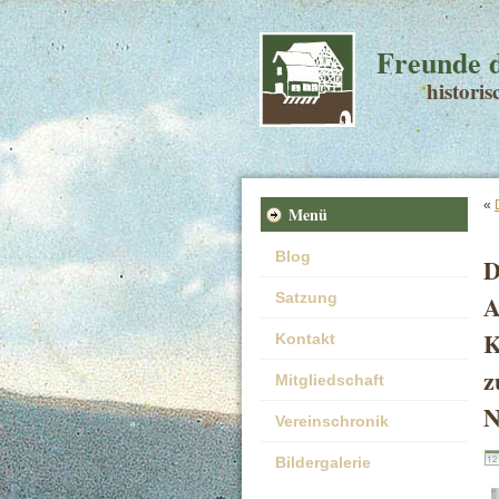
Freunde d
histori
«
Menü
Blog
D
Satzung
A
K
Kontakt
z
Mitgliedschaft
N
Vereinschronik
Bildergalerie