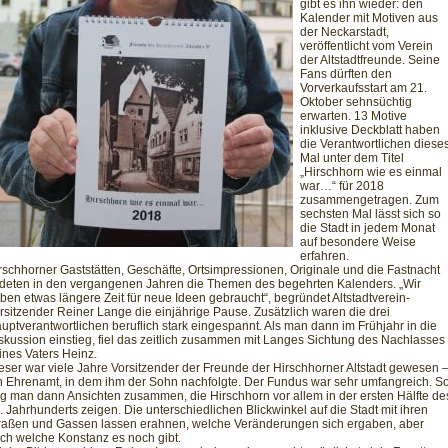
gibt es ihn wieder: den
Kalender mit Motiven aus
der Neckarstadt,
veröffentlicht vom Verein
der Altstadtfreunde. Seine
Fans dürften den
Vorverkaufsstart am 21.
Oktober sehnsüchtig
erwarten. 13 Motive
inklusive Deckblatt haben
die Verantwortlichen diese
Mal unter dem Titel
„Hirschhorn wie es einmal
war…“ für 2018
zusammengetragen. Zum
sechsten Mal lässt sich so
die Stadt in jedem Monat
auf besondere Weise
erfahren.
rschhorner Gaststätten, Geschäfte, Ortsimpressionen, Originale und die Fastnacht
ldeten in den vergangenen Jahren die Themen des begehrten Kalenders. „Wir
ben etwas längere Zeit für neue Ideen gebraucht“, begründet Altstadtverein-
rsitzender Reiner Lange die einjährige Pause. Zusätzlich waren die drei
uptverantwortlichen beruflich stark eingespannt. Als man dann im Frühjahr in die
skussion einstieg, fiel das zeitlich zusammen mit Langes Sichtung des Nachlasses
ines Vaters Heinz.
eser war viele Jahre Vorsitzender der Freunde der Hirschhorner Altstadt gewesen 
n Ehrenamt, in dem ihm der Sohn nachfolgte. Der Fundus war sehr umfangreich. S
ug man dann Ansichten zusammen, die Hirschhorn vor allem in der ersten Hälfte de
. Jahrhunderts zeigen. Die unterschiedlichen Blickwinkel auf die Stadt mit ihren
raßen und Gassen lassen erahnen, welche Veränderungen sich ergaben, aber
ch welche Konstanz es noch gibt.