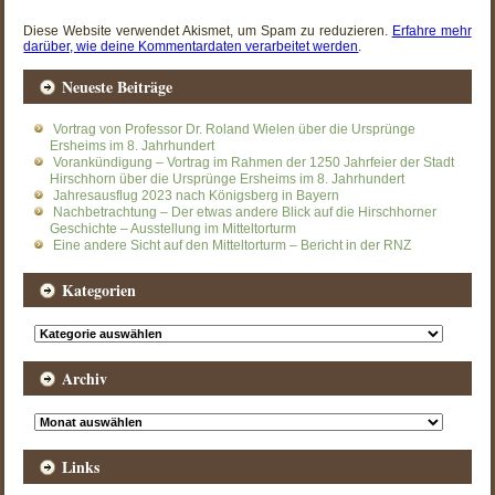
Diese Website verwendet Akismet, um Spam zu reduzieren.
Erfahre mehr
darüber, wie deine Kommentardaten verarbeitet werden
.
Neueste Beiträge
Vortrag von Professor Dr. Roland Wielen über die Ursprünge
Ersheims im 8. Jahrhundert
Vorankündigung – Vortrag im Rahmen der 1250 Jahrfeier der Stadt
Hirschhorn über die Ursprünge Ersheims im 8. Jahrhundert
Jahresausflug 2023 nach Königsberg in Bayern
Nachbetrachtung – Der etwas andere Blick auf die Hirschhorner
Geschichte – Ausstellung im Mitteltorturm
Eine andere Sicht auf den Mitteltorturm – Bericht in der RNZ
Kategorien
Kategorien
Archiv
Archiv
Links